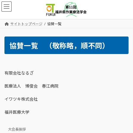
コ
ナ
ン
ビ
テ
ゲ
ン
ー
サイトトップページ
協賛一覧
ツ
シ
へ
ョ
ス
ン
協賛一覧 （敬称略，順不同）
キ
に
ッ
移
プ
動
有限会社なるざ
医療法人 博俊会 春江病院
イワツキ株式会社
福井医療大学
大会長挨拶